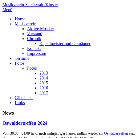
Musikverein St. Oswald/Kloster
Menü
Home
Musikverein
Aktive Musiker
Vorstand
Chronik
Kapellmeister und Obmänner
Kontakt
Impressum
Termine
Fotos
Fotos
2013
2014
2015
2016
2017
Gästebuch
Links
News
Oswaldertreffen 2024
Vom 30.08.- 01.09 fand, nach mehrjähriger Pause, endlich wieder ein
Oswaldertreffen
statt.