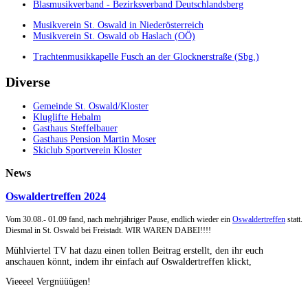
Blasmusikverband - Bezirksverband Deutschlandsberg
Musikverein St. Oswald in Niederösterreich
Musikverein St. Oswald ob Haslach (OÖ)
Trachtenmusikkapelle Fusch an der Glocknerstraße (Sbg.)
Diverse
Gemeinde St. Oswald/Kloster
Kluglifte Hebalm
Gasthaus Steffelbauer
Gasthaus Pension Martin Moser
Skiclub Sportverein Kloster
News
Oswaldertreffen 2024
Vom 30.08.- 01.09 fand, nach mehrjähriger Pause, endlich wieder ein
Oswaldertreffen
statt.
Diesmal in St. Oswald bei Freistadt. WIR WAREN DABEI!!!!
Mühlviertel TV hat dazu einen tollen Beitrag erstellt, den ihr euch
anschauen könnt, indem ihr einfach auf Oswaldertreffen klickt,
Vieeeel Vergnüüügen!