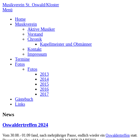
Musikverein St. Oswald/Kloster
Menü
Home
Musikverein
Aktive Musiker
Vorstand
Chronik
Kapellmeister und Obmänner
Kontakt
Impressum
Termine
Fotos
Fotos
2013
2014
2015
2016
2017
Gästebuch
Links
News
Oswaldertreffen 2024
Vom 30.08.- 01.09 fand, nach mehrjähriger Pause, endlich wieder ein
Oswaldertreffen
statt.