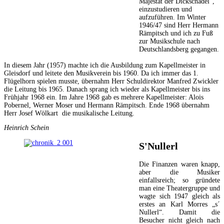
Majestät der Dickschädel“,
einzustudieren und
aufzuführen. Im Winter
1946/47 sind Herr Hermann
Rämpitsch und ich zu Fuß
zur Musikschule nach
Deutschlandsberg gegangen.
In diesem Jahr (1957) machte ich die Ausbildung zum Kapellmeister in
Gleisdorf und leitete den Musikverein bis 1960. Da ich immer das 1.
Flügelhorn spielen musste, übernahm Herr Schuldirektor Manfred Zwickler
die Leitung bis 1965. Danach sprang ich wieder als Kapellmeister bis ins
Frühjahr 1968 ein. Im Jahre 1968 gab es mehrere Kapellmeister: Alois
Pobernel, Werner Moser und Hermann Rämpitsch. Ende 1968 übernahm
Herr Josef Wölkart die musikalische Leitung.
Heinrich Schein
S'Nullerl
Die Finanzen waren knapp,
aber die Musiker
einfallsreich; so gründete
man eine Theatergruppe und
wagte sich 1947 gleich als
erstes an Karl Morres „s´
Nullerl“. Damit die
Besucher nicht gleich nach