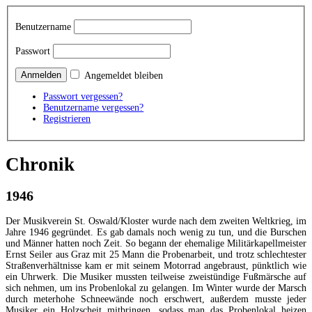
Benutzername
Passwort
Angemeldet bleiben
Passwort vergessen?
Benutzername vergessen?
Registrieren
Chronik
1946
Der Musikverein St. Oswald/Kloster wurde nach dem zweiten Weltkrieg, im
Jahre 1946 gegründet. Es gab damals noch wenig zu tun, und die Burschen
und Männer hatten noch Zeit. So begann der ehemalige Militärkapellmeister
Ernst Seiler aus Graz mit 25 Mann die Probenarbeit, und trotz schlechtester
Straßenverhältnisse kam er mit seinem Motorrad angebraust, pünktlich wie
ein Uhrwerk. Die Musiker mussten teilweise zweistündige Fußmärsche auf
sich nehmen, um ins Probenlokal zu gelangen. Im Winter wurde der Marsch
durch meterhohe Schneewände noch erschwert, außerdem musste jeder
Musiker ein Holzscheit mitbringen, sodass man das Probenlokal heizen