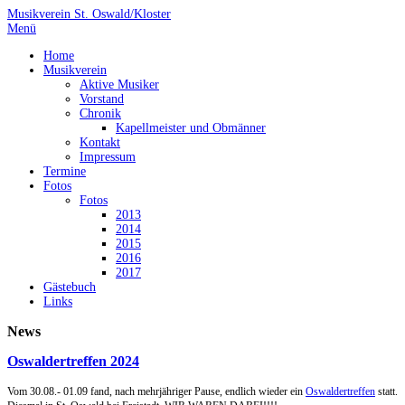
Musikverein St. Oswald/Kloster
Menü
Home
Musikverein
Aktive Musiker
Vorstand
Chronik
Kapellmeister und Obmänner
Kontakt
Impressum
Termine
Fotos
Fotos
2013
2014
2015
2016
2017
Gästebuch
Links
News
Oswaldertreffen 2024
Vom 30.08.- 01.09 fand, nach mehrjähriger Pause, endlich wieder ein
Oswaldertreffen
statt.