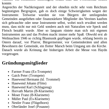
konnte.
Angesichts der Nachkriegszeit und der ohnehin nicht sehr vom Reichtum
begünstigten Bergregion, gab es doch einige Schwierigkeiten wegen der
Instrumente. Teilweise wurden sie von Bürgern der umliegenden
Gemeinden ausgeliehen oder finanzstärkere Mitglieder des Vereines kauften
sich gebrauchte oder neue Instrumente selbst, wobei noch erwähnt werden
muss, dass nicht nur mit Geld sondern auch mit Naturalien wie Speck und
Fleisch bezahlt wurde. Aber so langsam rüstete man sich mit eigenen
Instrumenten aus und das Proben macht immer mehr Spaß. Obwohl erst ab
Weihnachten 1946 so richtig Blasmusik gepflogen wurde, erklang bereits zu
Ostern darauf, vor Pfarrer, Bürgermeister, vor Gemeinderäten und allen
Bewohnern der Gemeinde, ein flotter Marsch beim Umgang um die Kirche.
Danach wurde als Krönung der bisherigen Arbeit die Messe von Haydn
vorgetragen.
Gründungsmitglieder
Farmer Franz (Es-Trompete)
Gaich Peter (Trompete)
Hasewend Hermann (kl. Trommel)
Hasewend Johann (Flöte)
Hasewend Karl (Schlagzeug)
Horvath Martin (B-Klarinette)
Moser Franz (B-Klarinette)
Müller Paul (Es-Klarinette)
Nestler Franz (Flügelhorn)
Oberländer Josef (Posaune)