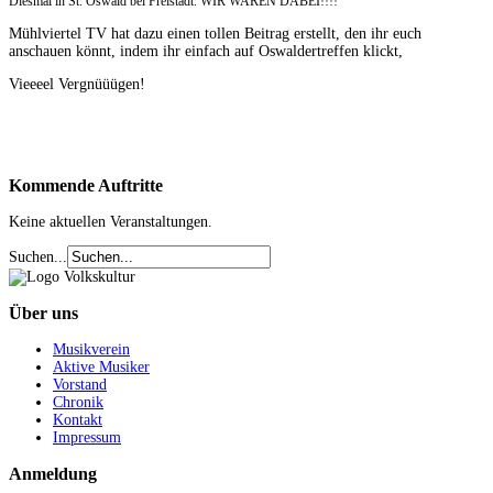
Diesmal in St. Oswald bei Freistadt. WIR WAREN DABEI!!!!
Mühlviertel TV hat dazu einen tollen Beitrag erstellt, den ihr euch
anschauen könnt, indem ihr einfach auf Oswaldertreffen klickt,
Vieeeel Vergnüüügen!
Kommende
Auftritte
Keine aktuellen Veranstaltungen.
Suchen...
Über
uns
Musikverein
Aktive Musiker
Vorstand
Chronik
Kontakt
Impressum
Anmeldung