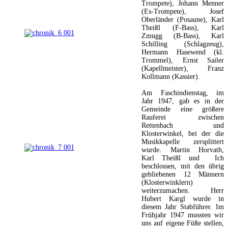
Trompete), Johann Menner
(Es-Trompete), Josef
Oberländer (Posaune), Karl
Theißl (F-Bass), Karl
Zmugg (B-Bass), Karl
Schilling (Schlagzeug),
Hermann Hasewend (kl.
Trommel), Ernst Sailer
(Kapellmeister), Franz
Kollmann (Kassier).
Am Faschindienstag, im
Jahr 1947, gab es in der
Gemeinde eine größere
Rauferei zwischen
Rettenbach und
Klosterwinkel, bei der die
Musikkapelle zersplittert
wurde. Martin Horvath,
Karl Theißl und Ich
beschlossen, mit den übrig
gebliebenen 12 Männern
(Klosterwinklern)
weiterzumachen. Herr
Hubert Kargl wurde in
diesem Jahr Stabführer. Im
Frühjahr 1947 mussten wir
uns auf eigene Füße stellen,