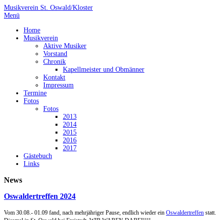
Musikverein St. Oswald/Kloster
Menü
Home
Musikverein
Aktive Musiker
Vorstand
Chronik
Kapellmeister und Obmänner
Kontakt
Impressum
Termine
Fotos
Fotos
2013
2014
2015
2016
2017
Gästebuch
Links
News
Oswaldertreffen 2024
Vom 30.08.- 01.09 fand, nach mehrjähriger Pause, endlich wieder ein
Oswaldertreffen
statt.