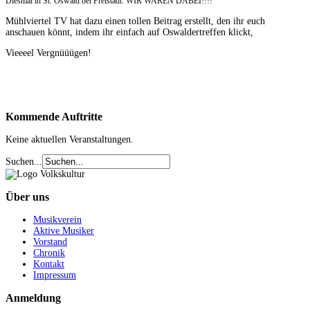
Diesmal in St. Oswald bei Freistadt. WIR WAREN DABEI!!!!
Mühlviertel TV hat dazu einen tollen Beitrag erstellt, den ihr euch
anschauen könnt, indem ihr einfach auf Oswaldertreffen klickt,
Vieeeel Vergnüüügen!
Kommende
Auftritte
Keine aktuellen Veranstaltungen.
Suchen...
Über
uns
Musikverein
Aktive Musiker
Vorstand
Chronik
Kontakt
Impressum
Anmeldung